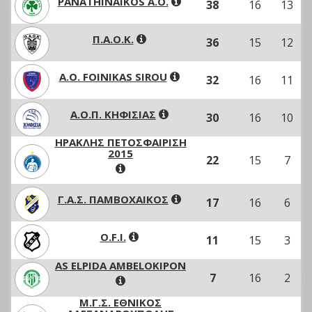
PANATHINAIKOS A.O.
38
16
13
Π.Α.Ο.Κ.
36
15
12
A.O. FOINIKAS SIROU
32
16
11
Α.Ο.Π. ΚΗΦΙΣΙΑΣ
30
16
10
ΗΡΑΚΛΗΣ ΠΕΤΟΣΦΑΙΡΙΣΗ
2015
22
15
7
Γ.Α.Σ. ΠΑΜΒΟΧΑΙΚΟΣ
17
16
6
O.F.I.
11
15
3
AS ELPIDA AMBELOKIPON
7
16
2
M.Γ.Σ. ΕΘΝΙΚΟΣ