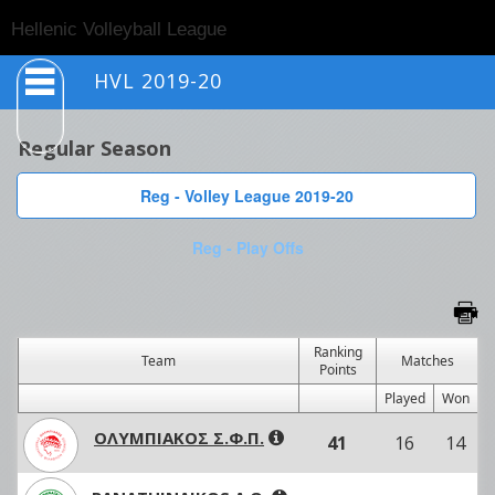
Togg
Hellenic Volleyball League
navig
HVL 2019-20
Regular Season
Reg - Volley League 2019-20
Reg - Play Offs
Ranking
Team
Matches
Points
Played
Won
ΟΛΥΜΠΙΑΚΟΣ Σ.Φ.Π.
41
16
14