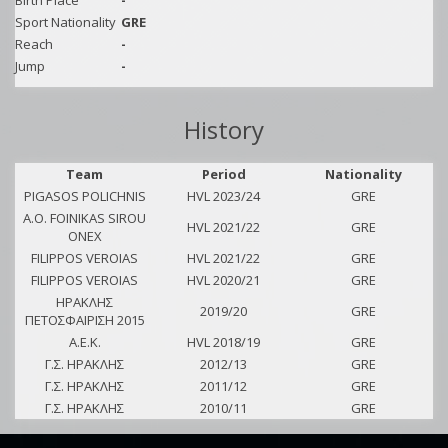
Birth Place
-
Sport Nationality
GRE
Reach
-
Jump
-
History
Team
Period
Nationality
PIGASOS POLICHNIS
HVL 2023/24
GRE
A.O. FOINIKAS SIROU
HVL 2021/22
GRE
ONEX
FILIPPOS VEROIAS
HVL 2021/22
GRE
FILIPPOS VEROIAS
HVL 2020/21
GRE
ΗΡΑΚΛΗΣ
2019/20
GRE
ΠΕΤΟΣΦΑΙΡΙΣΗ 2015
A.E.K.
HVL 2018/19
GRE
Γ.Σ. ΗΡΑΚΛΗΣ
2012/13
GRE
Γ.Σ. ΗΡΑΚΛΗΣ
2011/12
GRE
Γ.Σ. ΗΡΑΚΛΗΣ
2010/11
GRE