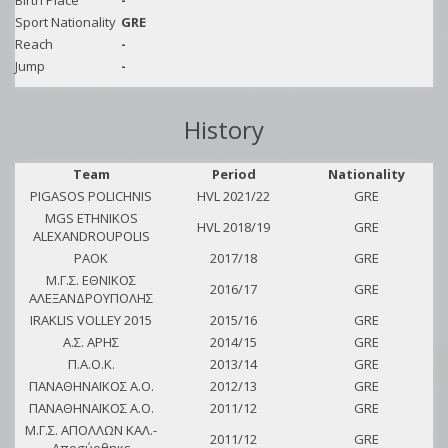
Birth Place
-
Sport Nationality
GRE
Reach
-
Jump
-
History
Team
Period
Nationality
PIGASOS POLICHNIS
HVL 2021/22
GRE
MGS ETHNIKOS
HVL 2018/19
GRE
ALEXANDROUPOLIS
PAOK
2017/18
GRE
M.Γ.Σ. ΕΘΝΙΚΟΣ
2016/17
GRE
ΑΛΕΞΑΝΔΡΟΥΠΟΛΗΣ
IRAKLIS VOLLEY 2015
2015/16
GRE
Α.Σ. ΑΡΗΣ
2014/15
GRE
Π.Α.Ο.Κ.
2013/14
GRE
ΠΑΝΑΘΗΝΑΪΚΟΣ Α.Ο.
2012/13
GRE
ΠΑΝΑΘΗΝΑΪΚΟΣ Α.Ο.
2011/12
GRE
Μ.Γ.Σ. ΑΠΟΛΛΩΝ ΚΑΛ.-
2011/12
GRE