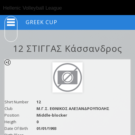
Togg
Hellenic Volleyball League
navig
GREEK CUP
12 ΣΤΙΓΓΑΣ Κάσσανδρος
Shirt Number
12
Club
M.Γ.Σ. ΕΘΝΙΚΟΣ ΑΛΕΞΑΝΔΡΟΥΠΟΛΗΣ
Position
Middle-blocker
Heigth
0
Date Of Birth
01/01/1993