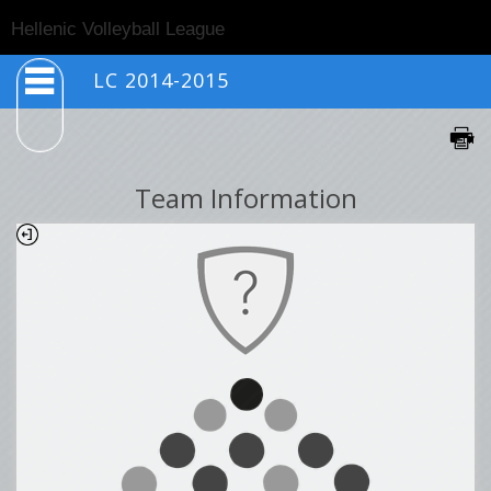
Togg
Hellenic Volleyball League
navig
LC 2014-2015
Team Information